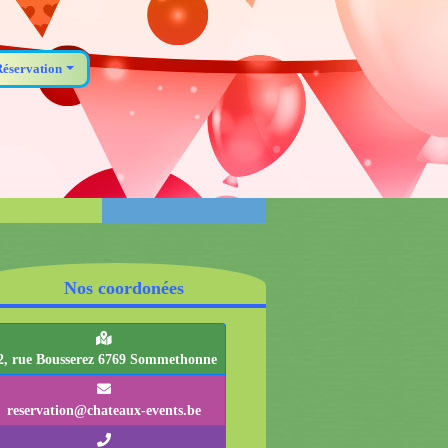
Réservation
Nos coordonées
2, rue Bousserez 6769 Sommethonne
reservation@chateaux-events.be