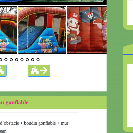
Plus d'infos
au gonflable
d’obstacle + boudin gonflable + mur
ggan