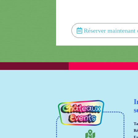
Réserver maintenant 
I
s
Ta
Ré
En