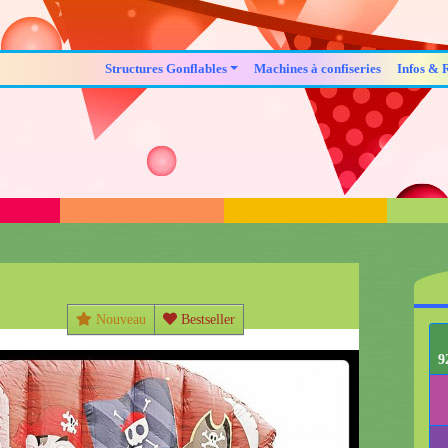
Structures Gonflables
Machines à confiseries
Infos & 
Nouveau
Bestseller
9