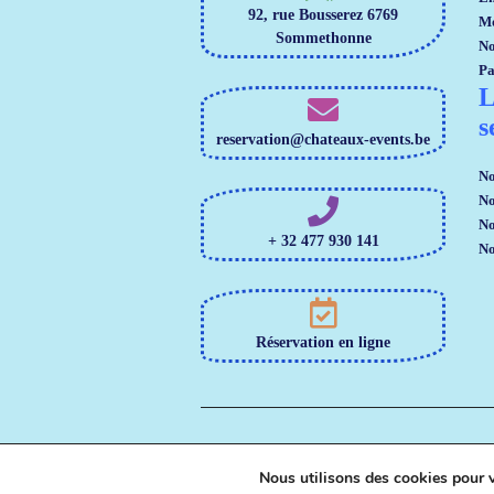
92, rue Bousserez 6769
Mo
Sommethonne
No
Pa
L
s
reservation@chateaux-events.be
No
No
No
+ 32 477 930 141
No
Réservation en ligne
Nous utilisons des cookies pour v