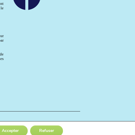
nt
 le
ur
par
de
hes
Accepter
Refuser