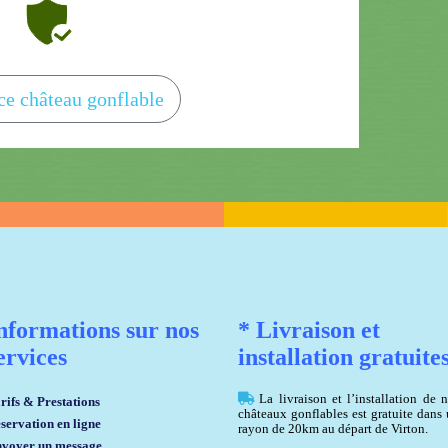
ce château gonflable
nformations sur nos
* Livraison et
ervices
installation gratuite
La livraison et l’installation de 
rifs & Prestations
châteaux gonflables est gratuite dans
servation en ligne
rayon de 20km au départ de Virton.
voyer un message