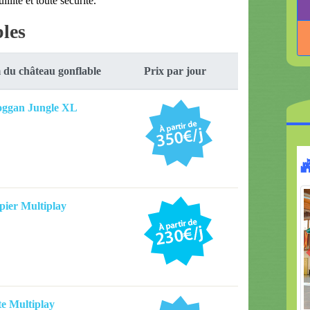
llité et toute sécurité.
les
du château gonflable
Prix par jour
ggan Jungle XL
ier Multiplay
te Multiplay