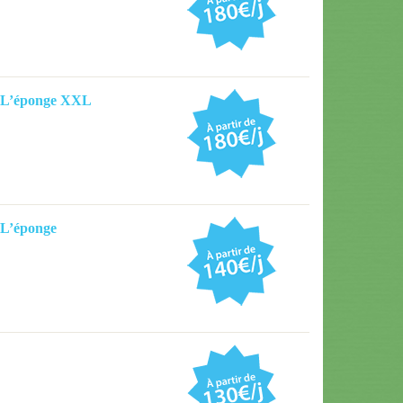
 L’éponge XXL
L’éponge