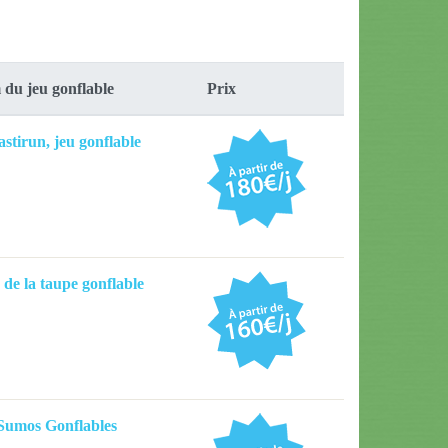
du jeu gonflable
Prix
astirun, jeu gonflable
 de la taupe gonflable
Sumos Gonflables