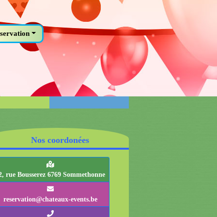
servation
Nos coordonées
2, rue Bousserez 6769 Sommethonne
reservation@chateaux-events.be