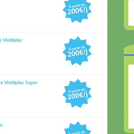
e Multiplay
o Multiplay Super
te