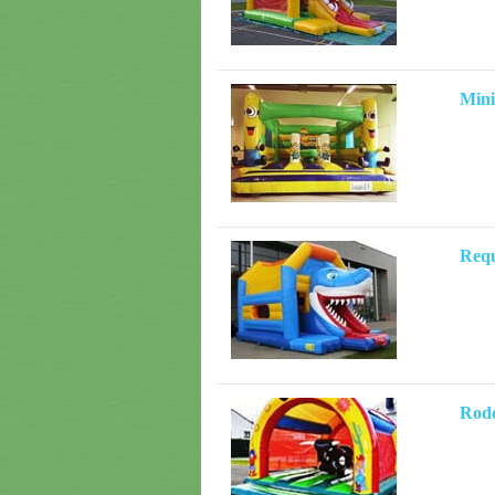
Min
Req
Rodé