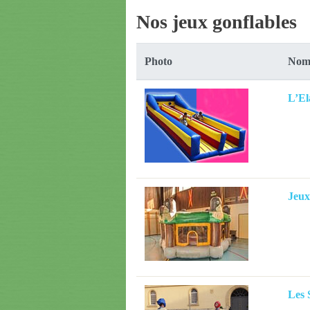
Nos jeux gonflables
Photo
Nom 
L’El
Jeux
Les 