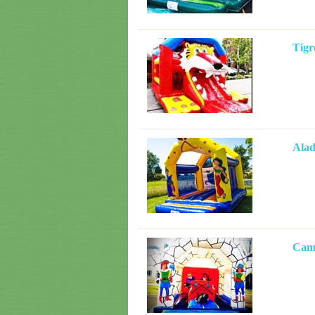
Tigr
Alad
Cam