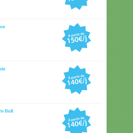
ion
uin
o Bull