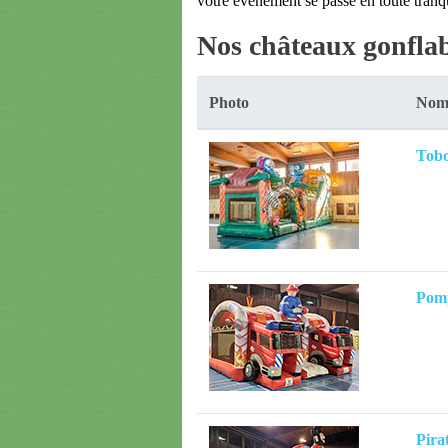
votre événement se passe en toute tranqui
Nos châteaux gonflab
Photo
Nom 
Tobo
Pomp
Pira