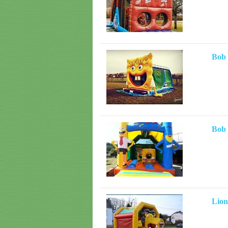
Bob
Bob 
Lion