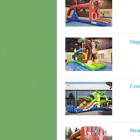
Sing
Croc
Pira