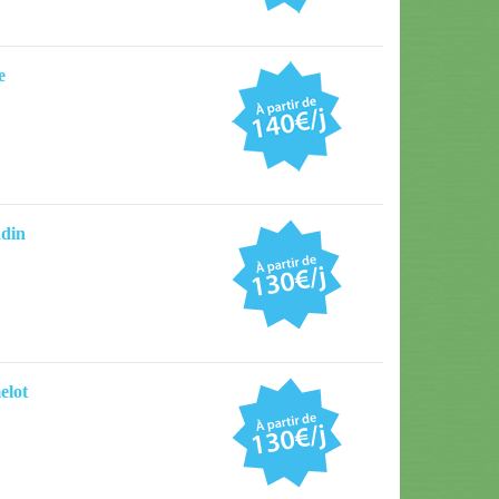
e
din
elot