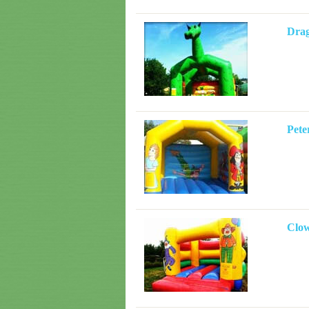
Dra
Pete
Clo