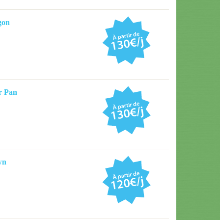
gon
r Pan
wn