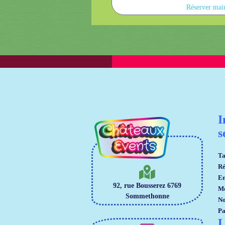
Réserver main
I
s
Ta
Ré
En
92, rue Bousserez 6769
Mo
Sommethonne
No
Pa
L