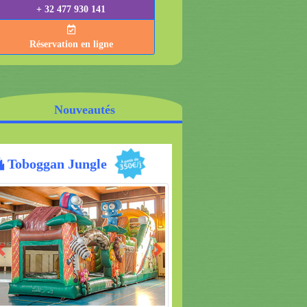
+ 32 477 930 141
Réservation en ligne
Nouveautés
ggan Jungle
Croco Multiplay
Previous
Next