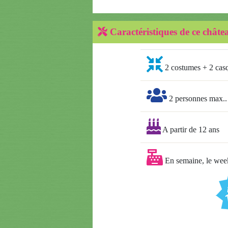
Caractéristiques de ce châte
2 costumes + 2 casq
2 personnes max..
A partir de 12 ans
En semaine, le week