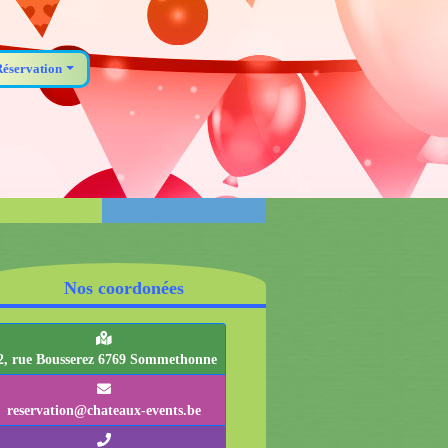
Réservation
Nos coordonées
2, rue Bousserez 6769 Sommethonne
reservation@chateaux-events.be