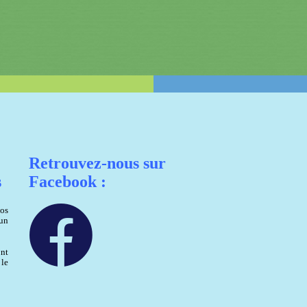
Retrouvez-nous sur
s
Facebook :
nos
 un
nt
 le