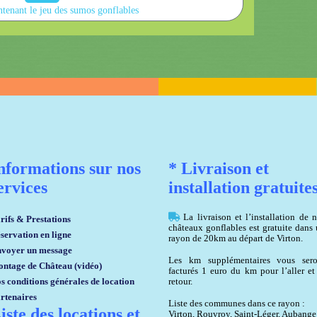
tenant le jeu des sumos gonflables
nformations sur nos
* Livraison et
ervices
installation gratuite
La livraison et l’installation de 
rifs & Prestations
châteaux gonflables est gratuite dans
servation en ligne
rayon de 20km au départ de Virton.
voyer un message
Les km supplémentaires vous sero
ntage de Château (vidéo)
facturés 1 euro du km pour l’aller et
s conditions générales de location
retour.
rtenaires
Liste des communes dans ce rayon :
iste des locations et
Virton, Rouvroy, Saint-Léger, Aubange