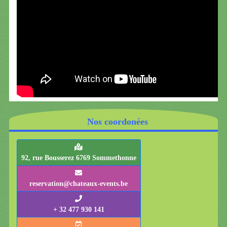
Nos coordonées
92, rue Bousserez 6769 Sommethonne
reservation@chateaux-events.be
+ 32 477 930 141