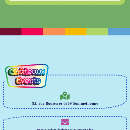
92, rue Bousserez 6769 Sommethonne